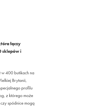
która łączy
0 sklepów i
t w 400 butikach na
elkiej Brytanii,
specjalnego profilu
log, z którego może
i czy spódnice mogą