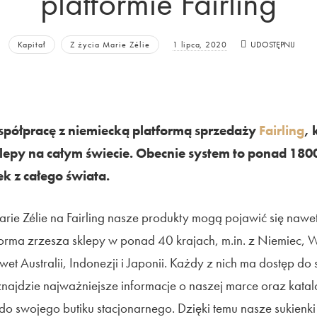
platformie Fairling
Kapitał
Z życia Marie Zélie
1 lipca, 2020
UDOSTĘPNIJ
półpracę z niemiecką platformą sprzedaży
Fairling
, 
lepy na całym świecie. Obecnie system to ponad 180
 z całego świata.
arie Zélie na Fairling nasze produkty mogą pojawić się nawe
forma zrzesza sklepy w ponad 40 krajach, m.in. z Niemiec, Wi
t Australii, Indonezji i Japonii. Każdy z nich ma dostęp do 
znajdzie najważniejsze informacje o naszej marce oraz kata
do swojego butiku stacjonarnego. Dzięki temu nasze sukienk