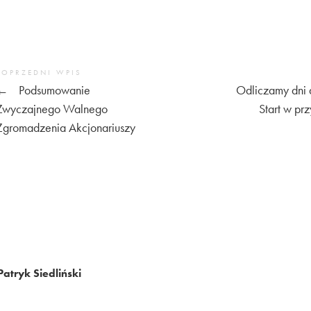
POPRZEDNI WPIS
←
Podsumowanie
Odliczamy dni d
Zwyczajnego Walnego
Start w pr
Zgromadzenia Akcjonariuszy
Patryk Siedliński