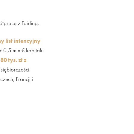
łpracę z Fairling.
 list intencyjny
ć 0,5 mln € kapitału
 tys. zł z
siębiorczości.
zech, Francji i