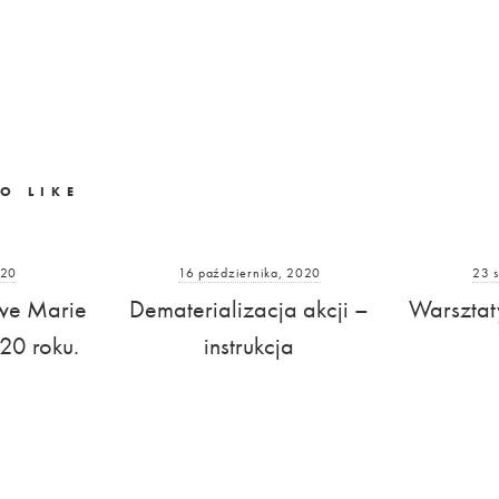
O LIKE
020
16 października, 2020
23 s
owe Marie
Dematerializacja akcji –
Warszta
20 roku.
instrukcja