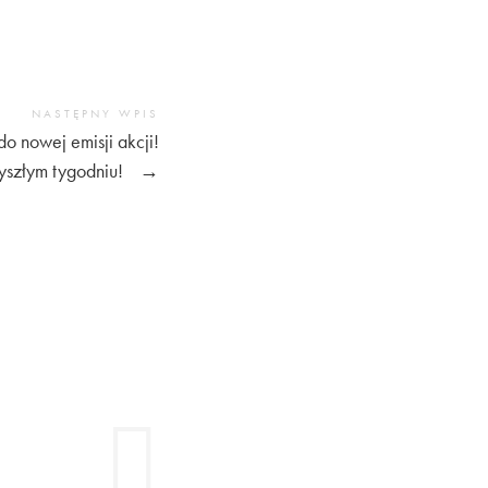
NASTĘPNY WPIS
o nowej emisji akcji!
zyszłym tygodniu!
→