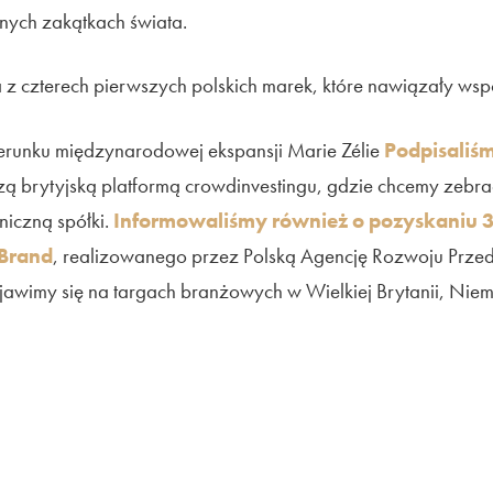
nych zakątkach świata.
a z czterech pierwszych polskich marek, które nawiązały wspó
ierunku międzynarodowej ekspansji Marie Zélie
Podpisaliśmy
zą brytyjską platformą crowdinvestingu, gdzie chcemy zebra
niczną spółki.
Informowaliśmy również o pozyskaniu 380
Brand
, realizowanego przez Polską Agencję Rozwoju Przed
pojawimy się na targach branżowych w Wielkiej Brytanii, Niemc