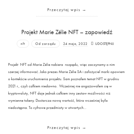
Przeczytaj wpis
Projekt Marie Zélie NFT – zapowiedź
nft
Od zarządu
24 maja, 2022
UDOSTĘPNIJ
Projekt NFT od Marie Zélie nabiera rozpędu, więc zaczynamy o nim
szerzej informować. Jako prezes Marie Zélie SA i założyciel marki opowiem
o kontekście uruchomienia projektu. Sam poznałem temat NFT w grudniu
2021 r., czyli całkiem niedawno. Wcześniej nie angażowałem się w
kryptowaluty, NFT daje jednak całkiem inny zestaw możliwości niż
wymienne tokeny. Dostarcza nową wartość, która wcześniej była
niedostępna. To cyfrowe przedmioty w otwartych…
Przeczytaj wpis