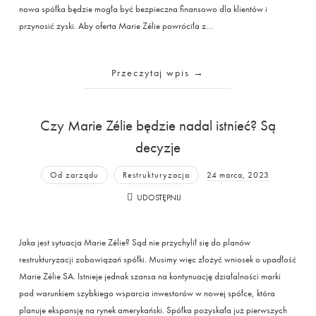
nowa spółka będzie mogła być bezpieczna finansowo dla klientów i
przynosić zyski. Aby oferta Marie Zélie powróciła z…
Przeczytaj wpis
Czy Marie Zélie będzie nadal istnieć? Są
decyzje
Od zarządu
Restrukturyzacja
24 marca, 2023
UDOSTĘPNIJ
Jaka jest sytuacja Marie Zélie? Sąd nie przychylił się do planów
restrukturyzacji zobowiązań spółki. Musimy więc złożyć wniosek o upadłość
Marie Zélie SA. Istnieje jednak szansa na kontynuację działalności marki
pod warunkiem szybkiego wsparcia inwestorów w nowej spółce, która
planuje ekspansję na rynek amerykański. Spółka pozyskała już pierwszych