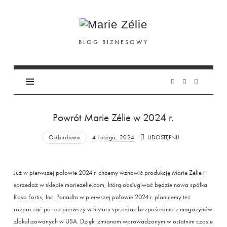
Marie
Zélie
BLOG BIZNESOWY
Powrót Marie Zélie w 2024 r.
Odbudowa
4 lutego, 2024
UDOSTĘPNIJ
Już w pierwszej połowie 2024 r. chcemy wznowić produkcję Marie Zélie i
sprzedaż w sklepie mariezelie.com, którą obsługiwać będzie nowa spółka
Rosa Fortis, Inc. Ponadto w pierwszej połowie 2024 r. planujemy też
rozpocząć po raz pierwszy w historii sprzedaż bezpośrednio z magazynów
zlokalizowanych w USA. Dzięki zmianom wprowadzonym w ostatnim czasie