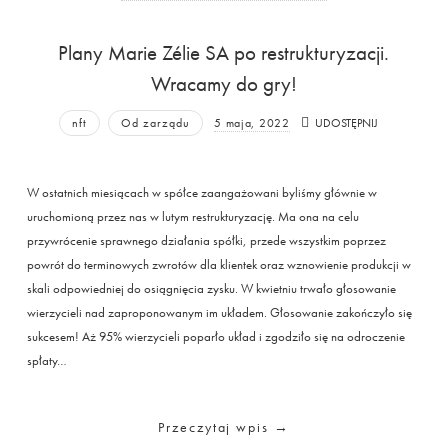
Plany Marie Zélie SA po restrukturyzacji.
Wracamy do gry!
nft
Od zarządu
5 maja, 2022
UDOSTĘPNIJ
W ostatnich miesiącach w spółce zaangażowani byliśmy głównie w
uruchomioną przez nas w lutym restrukturyzację. Ma ona na celu
przywrócenie sprawnego działania spółki, przede wszystkim poprzez
powrót do terminowych zwrotów dla klientek oraz wznowienie produkcji w
skali odpowiedniej do osiągnięcia zysku. W kwietniu trwało głosowanie
wierzycieli nad zaproponowanym im układem. Głosowanie zakończyło się
sukcesem! Aż 95% wierzycieli poparło układ i zgodziło się na odroczenie
spłaty…
Przeczytaj wpis