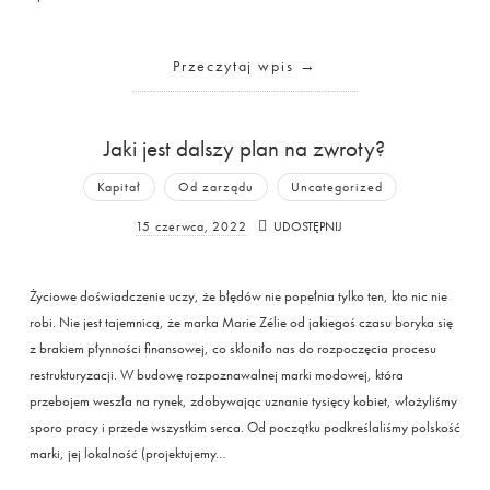
Przeczytaj wpis
Jaki jest dalszy plan na zwroty?
Kapitał
Od zarządu
Uncategorized
15 czerwca, 2022
UDOSTĘPNIJ
Życiowe doświadczenie uczy, że błędów nie popełnia tylko ten, kto nic nie
robi. Nie jest tajemnicą, że marka Marie Zélie od jakiegoś czasu boryka się
z brakiem płynności finansowej, co skłoniło nas do rozpoczęcia procesu
restrukturyzacji. W budowę rozpoznawalnej marki modowej, która
przebojem weszła na rynek, zdobywając uznanie tysięcy kobiet, włożyliśmy
sporo pracy i przede wszystkim serca. Od początku podkreślaliśmy polskość
marki, jej lokalność (projektujemy…