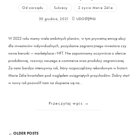
Od zarządu
Sukcesy
Z życia Marie Zélie
30 grudnia, 2021
UDOSTĘPNIJ
W 2022 roku mamy wiele ambitnych planów, w tym prywatną emisję akcji
dla inwestorów indywidualnych, pozyskanie zagranicznego inwestora czy
nowe kierunki — marketplace i NFT. Nie zapominamy oczywiście o ofercie
produktowej, rozwoju naszego e-commerce oraz produkcji zagranicznej.
Za nami bardzo intensywny rok, który rozpoczęliśmy rekordowym w historii
Marie Zélie kwartałem pod względem osiągniętych przychodów. Dobry start
w nowy rok pozwolił nam na skupienie się na…
Przeczytaj wpis
← OLDER POSTS