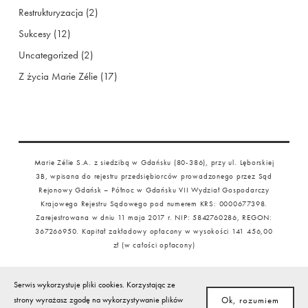
Restrukturyzacja
(2)
Sukcesy
(12)
Uncategorized
(2)
Z życia Marie Zélie
(17)
Marie Zélie S.A. z siedzibą w Gdańsku (80-386), przy ul. Lęborskiej
3B, wpisana do rejestru przedsiębiorców prowadzonego przez Sąd
Rejonowy Gdańsk – Północ w Gdańsku VII Wydział Gospodarczy
Krajowego Rejestru Sądowego pod numerem KRS: 0000677398.
Zarejestrowana w dniu 11 maja 2017 r. NIP: 5842760286, REGON:
367266950. Kapitał zakładowy opłacony w wysokości 141 456,00
zł (w całości opłacony)
Serwis wykorzystuje pliki cookies. Korzystając ze
Ok, rozumiem
strony wyrażasz zgodę na wykorzystywanie plików