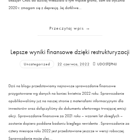
okazja? Choć do dzisiaj wiedziało o tym wąskie grono, sam od stycznia
2020 r. zmagam się z depresją. Jej dotkliwe…
Przeczytaj wpis
Lepsze wyniki finansowe dzięki restrukturyzacji
Uncategorized
22 czerwca, 2022
UDOSTĘPNIJ
Dziś na blogu przedstawiamy najnowsze sprawozdanie finansowe
przygotowane wg danych na koniec kwietnia 2022 roku. Sprawozdanie
opublikowaliśmy już na naszej stronie z materiałami informacyjnymi dla
inwestorów oraz dołączyliśmy do dokumentu ofertowego trwającej emisji
akcji. Sprawozdanie finansowe za 2021 roku – wzorem lat ubiegłych –
zostanie dopiero poddane badaniu biegłego rewidenta . Sprawozdanie za
cztery miesiące roku 2022 jest przedstawiane jeszcze w wersji roboczej.
Sprawozdanie może ulec…