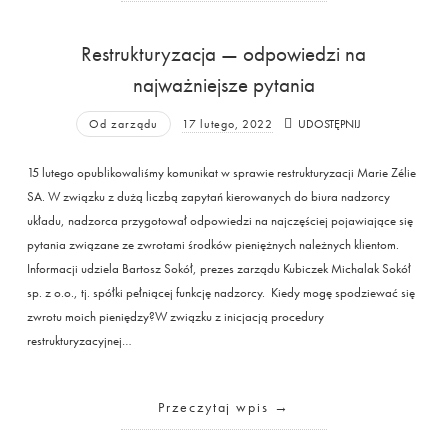
Restrukturyzacja — odpowiedzi na
najważniejsze pytania
Od zarządu
17 lutego, 2022
UDOSTĘPNIJ
15 lutego opublikowaliśmy komunikat w sprawie restrukturyzacji Marie Zélie
SA. W związku z dużą liczbą zapytań kierowanych do biura nadzorcy
układu, nadzorca przygotował odpowiedzi na najczęściej pojawiające się
pytania związane ze zwrotami środków pieniężnych należnych klientom.
Informacji udziela Bartosz Sokół, prezes zarządu Kubiczek Michalak Sokół
sp. z o.o., tj. spółki pełniącej funkcję nadzorcy. Kiedy mogę spodziewać się
zwrotu moich pieniędzy?W związku z inicjacją procedury
restrukturyzacyjnej…
Przeczytaj wpis