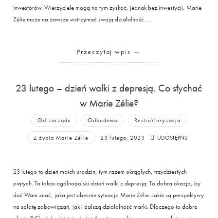
inwestorów. Wierzyciele mogą na tym zyskać, jednak bez inwestycji, Marie
Zélie może na zawsze wstrzymać swoją działalność….
Przeczytaj wpis
23 lutego – dzień walki z depresją. Co słychać
w Marie Zélie?
Od zarządu
Odbudowa
Restrukturyzacja
Z życia Marie Zélie
23 lutego, 2023
UDOSTĘPNIJ
23 lutego to dzień moich urodzin, tym razem okrągłych, trzydziestych
piątych. To także ogólnopolski dzień walki z depresją. To dobra okazja, by
dać Wam znać, jaka jest obecnie sytuacja Marie Zélie. Jakie są perspektywy
na spłatę zobowiązań, jak i dalszą działalność marki. Dlaczego to dobra